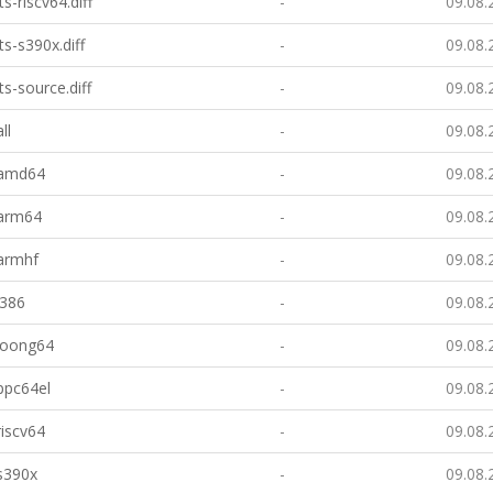
s-riscv64.diff
-
09.08.
s-s390x.diff
-
09.08.
s-source.diff
-
09.08.
ll
-
09.08.
-amd64
-
09.08.
-arm64
-
09.08.
-armhf
-
09.08.
i386
-
09.08.
-loong64
-
09.08.
ppc64el
-
09.08.
riscv64
-
09.08.
s390x
-
09.08.