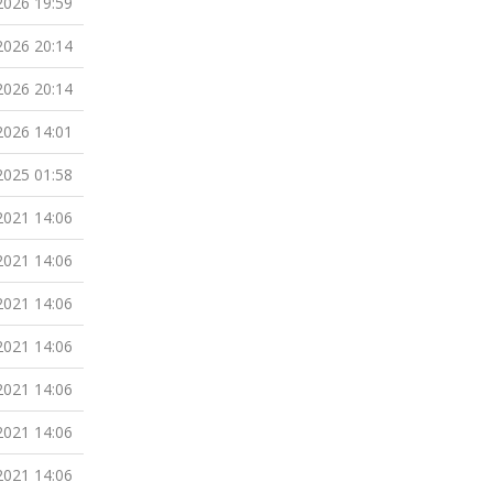
2026 19:59
2026 20:14
2026 20:14
2026 14:01
2025 01:58
2021 14:06
2021 14:06
2021 14:06
2021 14:06
2021 14:06
2021 14:06
2021 14:06