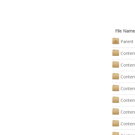
File Name
Parent 
Contents
Conten
Content
Content
Content
Content
Content