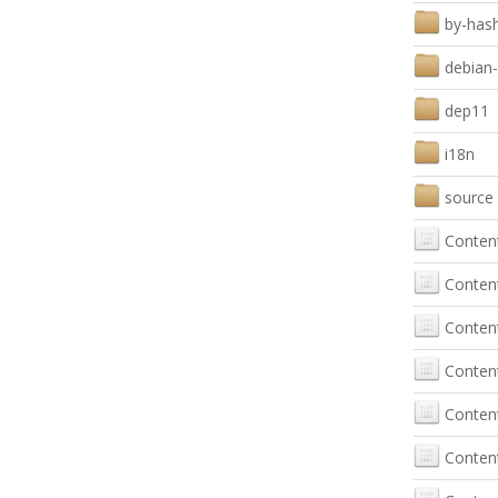
by-has
debian-
dep11
i18n
source
Content
Conten
Conten
Conten
Content
Conten