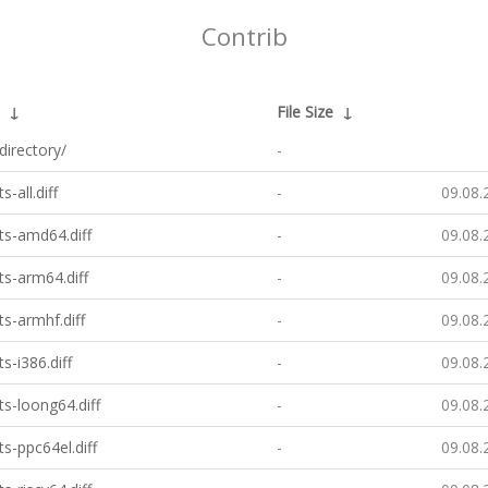
Contrib
↓
File Size
↓
directory/
-
-all.diff
-
09.08.
ts-amd64.diff
-
09.08.
s-arm64.diff
-
09.08.
s-armhf.diff
-
09.08.
s-i386.diff
-
09.08.
s-loong64.diff
-
09.08.
s-ppc64el.diff
-
09.08.