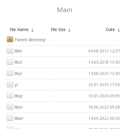
Main
File Name
↓
File Size
↓
Date
↓
Parent directory/
-
-
libk/
-
04.08.2012 12:37
libz/
-
14.03.2018 13:43
liby/
-
14.08.2025 12:43
y/
-
25.01.2019 17:53
libq/
-
10.01.2024 09:09
libo/
-
16.06.2022 09:28
libw/
-
14.09.2022 06:33