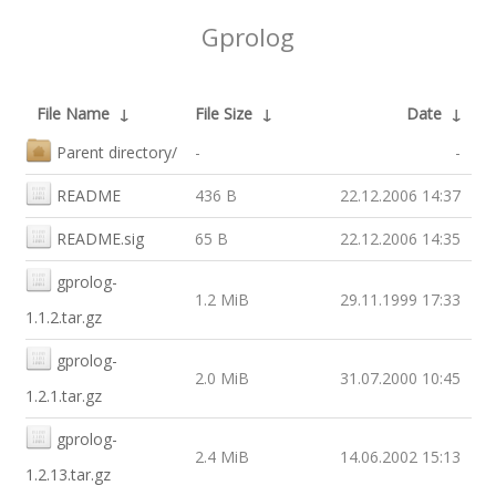
Gprolog
File Name
↓
File Size
↓
Date
↓
Parent directory/
-
-
README
436 B
22.12.2006 14:37
README.sig
65 B
22.12.2006 14:35
gprolog-
1.2 MiB
29.11.1999 17:33
1.1.2.tar.gz
gprolog-
2.0 MiB
31.07.2000 10:45
1.2.1.tar.gz
gprolog-
2.4 MiB
14.06.2002 15:13
1.2.13.tar.gz