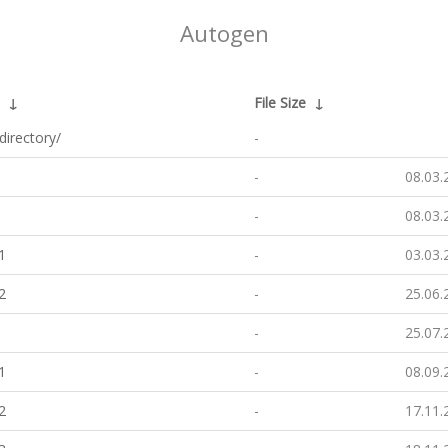
Autogen
↓
File Size
↓
directory/
-
-
08.03.
-
08.03.
1
-
03.03.
2
-
25.06.
-
25.07.
1
-
08.09.
2
-
17.11.