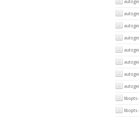
autogen
autogen
autoge
autoge
autogen
autogen
autogen
autogen
libopts
libopts-