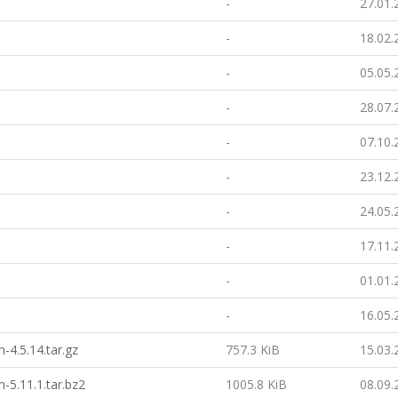
-
27.01.
-
18.02.
-
05.05.
-
28.07.
-
07.10.
-
23.12.
-
24.05.
-
17.11.
-
01.01.
-
16.05.
-4.5.14.tar.gz
757.3 KiB
15.03.
-5.11.1.tar.bz2
1005.8 KiB
08.09.