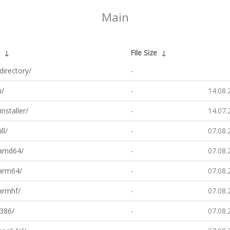
Main
↓
File Size
↓
directory/
-
h/
-
14.08.
installer/
-
14.07.
ll/
-
07.08.
-amd64/
-
07.08.
-arm64/
-
07.08.
armhf/
-
07.08.
i386/
-
07.08.