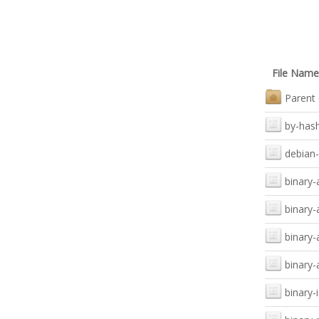
File Name
Parent 
by-has
debian-
binary-a
binary
binary
binary-
binary-